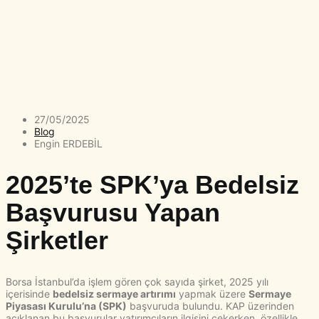
27/05/2025
Blog
Engin ERDEBİL
2025’te SPK’ya Bedelsiz
Başvurusu Yapan
Şirketler
Borsa İstanbul’da işlem gören çok sayıda şirket, 2025 yılı
içerisinde
bedelsiz sermaye artırımı
yapmak üzere
Sermaye
Piyasası Kurulu’na (SPK)
başvuruda bulundu. KAP üzerinden
açıklanan bu başvurular yatırımcıların ilgisini çekerken, özellikle