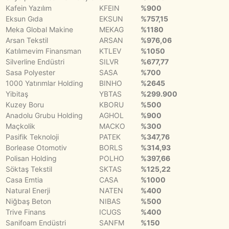
Kafein Yazılım
KFEIN
%900
Eksun Gıda
EKSUN
%757,15
Meka Global Makine
MEKAG
%1180
Arsan Tekstil
ARSAN
%976,06
Katılımevim Finansman
KTLEV
%1050
Silverline Endüstri
SILVR
%677,77
Sasa Polyester
SASA
%700
1000 Yatırımlar Holding
BINHO
%2645
Yibitaş
YBTAS
%299.900
Kuzey Boru
KBORU
%500
Anadolu Grubu Holding
AGHOL
%900
Maçkolik
MACKO
%300
Pasifik Teknoloji
PATEK
%347,76
Borlease Otomotiv
BORLS
%314,93
Polisan Holding
POLHO
%397,66
Söktaş Tekstil
SKTAS
%125,22
Casa Emtia
CASA
%1000
Natural Enerji
NATEN
%400
Niğbaş Beton
NIBAS
%500
Trive Finans
ICUGS
%400
Sanifoam Endüstri
SANFM
%150