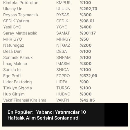
Kimteks Poliüretan
KMPUR
%100
Ulusoy Un
ULUUN
%292,73
Reysaş Taşımacılık
RYSAS
%300
GEDİK Yatırım
GEDIK
%98,01
Yeşil GYO
YGYO
%400
Saray Matbaacılık
SAMAT
%301,17
MHR GYO
MHRGY
%50
Naturelgaz
NTGAZ
%200
Desa Deri
DESA
%100
Sönmek Pamuk
SNPAM
%100
İmaş Makine
IMASM
%300
Sanica Isı
SNICA
%100
Ege Profil
EGPRO
%572,99
Lider Faktoring
LIDFA
%90
Türkiye Sigorta
TURSG
%100
Hub Girişim
HUBVC
%300
Vakıf Finansal Kiralama
VAKFN
%42,85
En Popüler:
Yabancı Yatırımcılar 10
Haftalık Alım Serisini Sonlandırdı