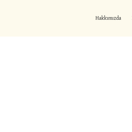
İçeriğe
atla
Hakkımızda