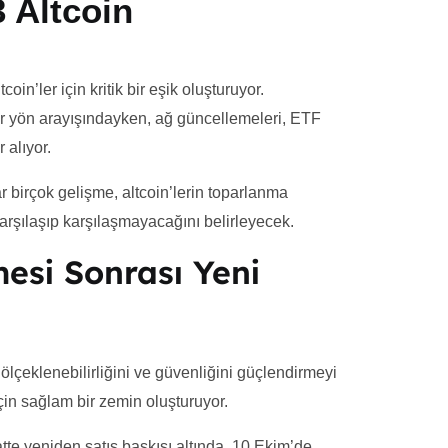
 Altcoin
in’ler için kritik bir eşik oluşturuyor.
bir yön arayışındayken, ağ güncellemeleri, ETF
 alıyor.
r birçok gelişme, altcoin’lerin toparlanma
rşılaşıp karşılaşmayacağını belirleyecek.
esi Sonrası Yeni
çeklenebilirliğini ve güvenliğini güçlendirmeyi
çin sağlam bir zemin oluşturuyor.
te yeniden satış baskısı altında. 10 Ekim’de