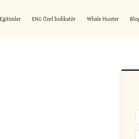
Eğitimler
ENG Özel İndikatör
Whale Hunter
Blo
İ
T