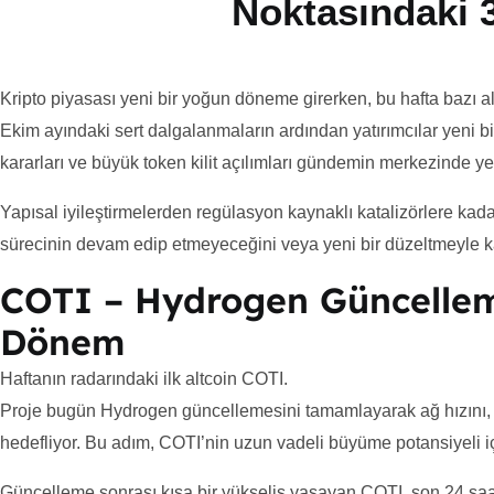
Noktasındaki 3
Kripto piyasası yeni bir yoğun döneme girerken, bu hafta bazı altco
Ekim ayındaki sert dalgalanmaların ardından yatırımcılar yeni 
kararları ve büyük token kilit açılımları gündemin merkezinde yer
Yapısal iyileştirmelerden regülasyon kaynaklı katalizörlere kada
sürecinin devam edip etmeyeceğini veya yeni bir düzeltmeyle ka
COTI – Hydrogen Güncellem
Dönem
Haftanın radarındaki ilk altcoin COTI.
Proje bugün Hydrogen güncellemesini tamamlayarak ağ hızını, öl
hedefliyor. Bu adım, COTI’nin uzun vadeli büyüme potansiyeli i
Güncelleme sonrası kısa bir yükseliş yaşayan COTI, son 24 saat