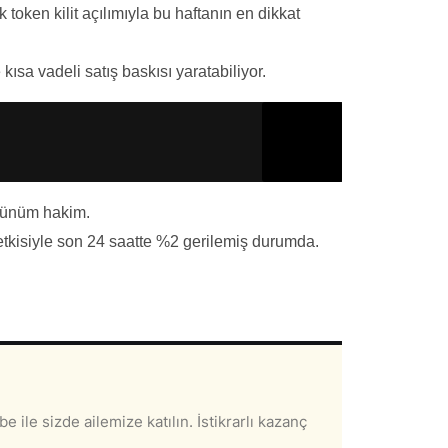
oken kilit açılımıyla bu haftanın en dikkat
kısa vadeli satış baskısı yaratabiliyor.
örünüm hakim.
tkisiyle son 24 saatte %2 gerilemiş durumda.
e ile sizde ailemize katılın. İstikrarlı kazanç