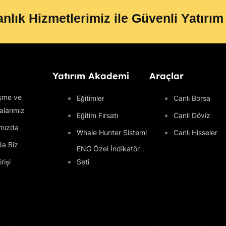
nlık Hizmetlerimiz ile Güvenli Yatırım
Yatırım Akademi
Araçlar
şme ve
Eğitimler
Canlı Borsa
kalarımız
Eğitim Fırsatı
Canlı Döviz
mızda
Whale Hunter Sistemi
Canlı Hisseler
da Biz
ENG Özel İndikatör
rişi
Seti