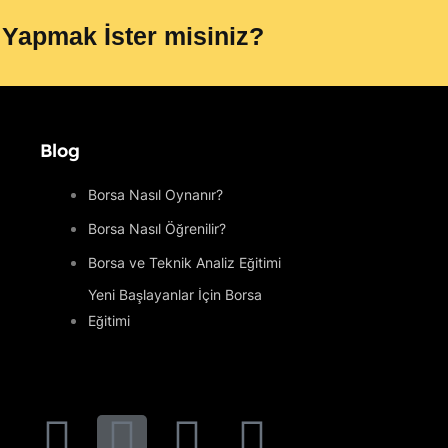
 Yapmak İster misiniz?
Blog
Borsa Nasıl Oynanır?
Borsa Nasıl Öğrenilir?
Borsa ve Teknik Analiz Eğitimi
Yeni Başlayanlar İçin Borsa
Eğitimi
T
I
L
Y
F