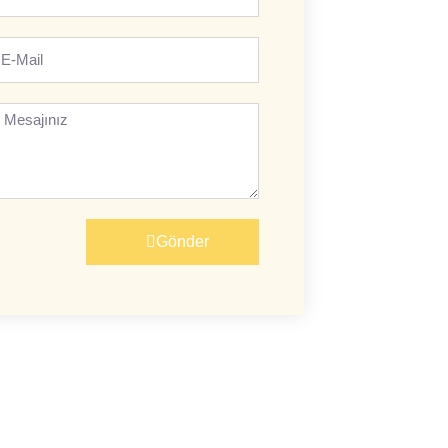
-
ail
esajınız
Gönder