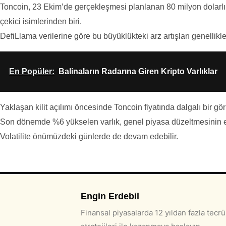
Toncoin, 23 Ekim’de gerçekleşmesi planlanan 80 milyon dolarlık t
çekici isimlerinden biri.
DefiLlama verilerine göre bu büyüklükteki arz artışları genellikle 
En Popüler:
Balinaların Radarına Giren Kripto Varlıklar
Yaklaşan kilit açılımı öncesinde Toncoin fiyatında dalgalı bir g
Son dönemde %6 yükselen varlık, genel piyasa düzeltmesinin e
Volatilite önümüzdeki günlerde de devam edebilir.
Engin Erdebil
Finansal piyasalarda 12 yıldan fazla tecrüb