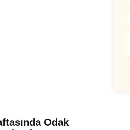
E
m
M
aftasında Odak