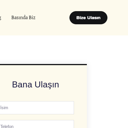
g
Basında Biz
Bize Ulasın
Bana Ulaşın
sim
elefon