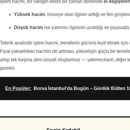
İşlem hacmi, bir varlığın belirli bir zaman diliminde
el değiştire
Yüksek hacim
, hisseye olan ilginin arttığı ve fon girişle
Düşük hacim
ise yatırımcı ilgisinin azaldığı ve piyasada b
Teknik analizde işlem hacmi, trendlerin gücünü teyit etmek için 
Fiyat yükselirken hacmin de artması, yükselişin güçlü bir temel
artışı tek başına alım sinyali oluşturmaz — yatırımcıların, diğer
gerekir.
En Popüler:
Borsa İstanbul’da Bugün – Günlük Bülten 1