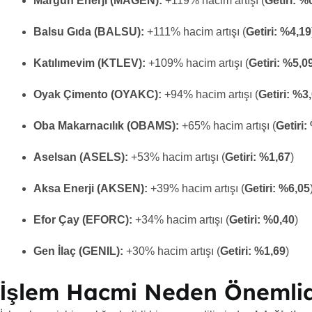
Margün Enerji (MAGEN):
+119% hacim artışı (
Getiri: %
Balsu Gıda (BALSU):
+111% hacim artışı (
Getiri: %4,19
Katılımevim (KTLEV):
+109% hacim artışı (
Getiri: %5,0
Oyak Çimento (OYAKC):
+94% hacim artışı (
Getiri: %3
Oba Makarnacılık (OBAMS):
+65% hacim artışı (
Getiri:
Aselsan (ASELS):
+53% hacim artışı (
Getiri: %1,67
)
Aksa Enerji (AKSEN):
+39% hacim artışı (
Getiri: %6,05
Efor Çay (EFORC):
+34% hacim artışı (
Getiri: %0,40
)
Gen İlaç (GENIL):
+30% hacim artışı (
Getiri: %1,69
)
İşlem Hacmi Neden Önemlid