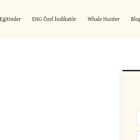
Eğitimler
ENG Özel İndikatör
Whale Hunter
Blo
İ
T