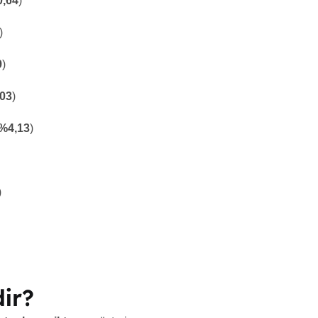
0,64
)
)
9
)
,03
)
 %4,13
)
)
ir?