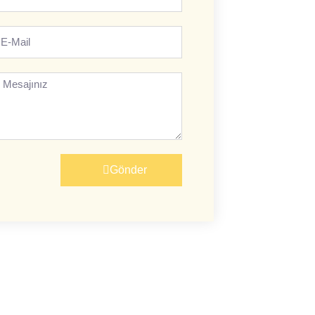
-
ail
esajınız
Gönder