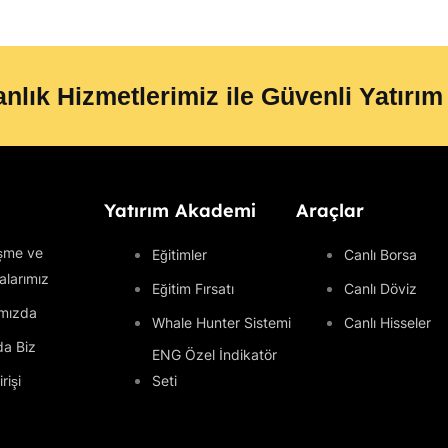
nlık Hizmetlerimiz ile Güvenli Yatırım
Yatırım Akademi
Araçlar
şme ve
Eğitimler
Canlı Borsa
kalarımız
Eğitim Fırsatı
Canlı Döviz
mızda
Whale Hunter Sistemi
Canlı Hisseler
da Biz
ENG Özel İndikatör
rişi
Seti