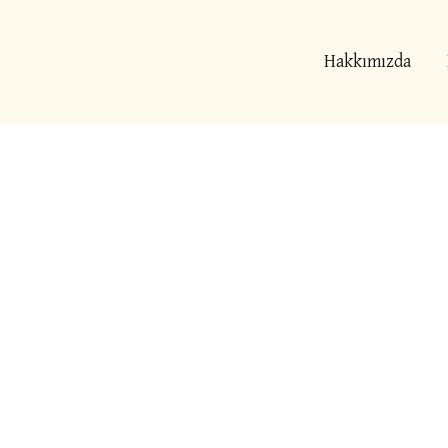
İçeriğe
atla
Hakkımızda