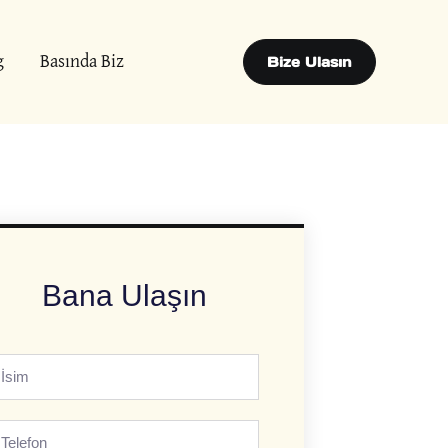
g
Basında Biz
Bize Ulasın
Bana Ulaşın
sim
elefon